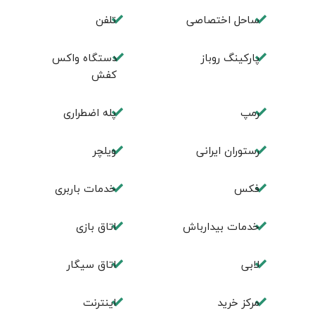
ساحل اختصاصی
تلفن
پارکینگ روباز
دستگاه واکس
کفش
رمپ
پله اضطراری
رستوران ایرانی
ویلچر
فکس
خدمات باربری
خدمات بیدارباش
اتاق بازی
لابی
اتاق سیگار
مرکز خرید
اینترنت