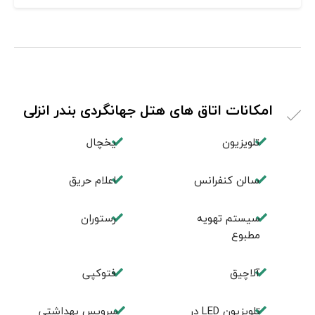
امکانات اتاق های هتل جهانگردی بندر انزلی
تلویزیون
یخچال
سالن کنفرانس
اعلام حریق
سیستم تهویه
رستوران
مطبوع
آلاچیق
فتوکپی
تلویزیون LED در
سرویس بهداشتی