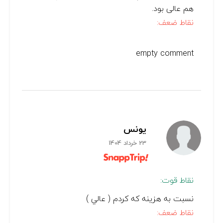
هم عالی بود.
نقاط ضعف:
empty comment
يونس
23 خرداد 1404
نقاط قوت:
نسبت به هزينه كه كردم ( عالي )
نقاط ضعف: