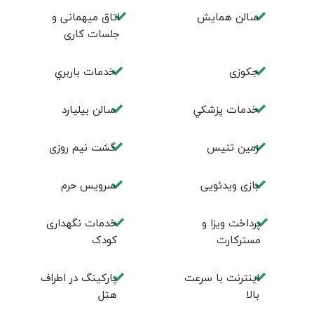
سالن همايش
اتاق ميهمانی و
جلسات كاری
جكوزی
خدمات باربري
خدمات پزشكي
سالن بيليارد
زمين تنيس
گشت نیم روزی
بازی ویدئویی
سرویس حرم
پرداخت ویزا و
خدمات نگهداری
مسترکارت
کودک
اینترنت با سرعت
پارکینگ در اطراف
بالا
هتل