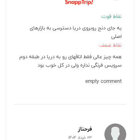
نقاط قوت:
يه جاى دنج روبروى دريا دسترسى به بازارهاى
اصلى
نقاط ضعف:
همه چيز عالى فقط اتاقهاى رو به دريا در طبقه دوم
سرويس فرنگى نداره ولى در كل خوب بود
empty comment
فرحناز
23 خرداد 1404