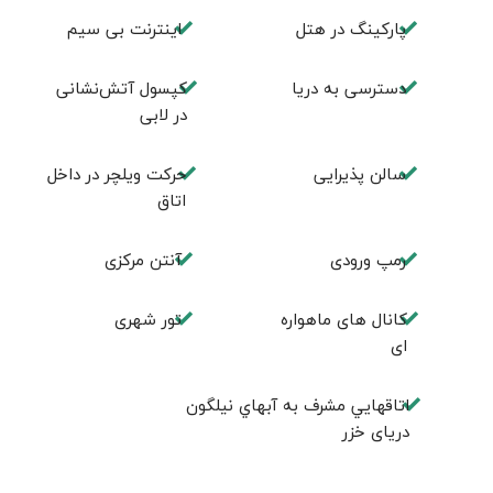
پارکینگ در هتل
اینترنت بی سیم
دسترسی به دریا
کپسول آتش‌نشانی
در لابی
سالن پذیرایی
حرکت ویلچر در داخل
اتاق
رمپ ورودی
آنتن مرکزی
کانال های ماهواره
تور شهری
ای
اتاقهايي مشرف به آبهاي نیلگون
دريای خزر