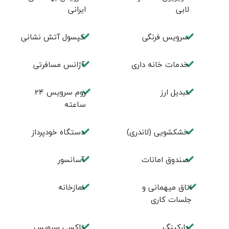
لابی
ایرانی
سرویس فرنگی
کپسول آتش نشانی
خدمات خانه داری
آژانس مسافرتی
تبديل ارز
روم سرويس 24
ساعته
خشکشویی (لاندری)
دستگاه خودپرداز
صندوق امانات
آسانسور
اتاق میهمانی و
نمازخانه
جلسات کاری
پارکینگ
تاکسی سرویس