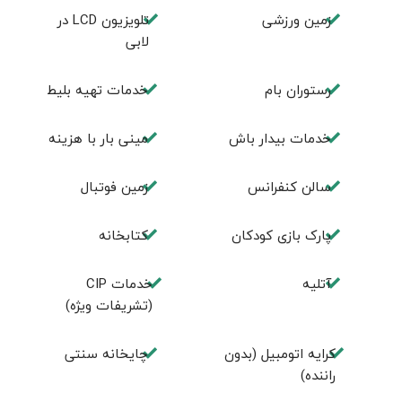
زمین ورزشی
تلويزيون LCD در
لابی
رستوران بام
خدمات تهيه بليط
خدمات بیدار باش
مینی بار با هزینه
سالن كنفرانس
زمين فوتبال
پارک بازی كودكان
كتابخانه
آتلیه
خدمات CIP
(تشریفات ویژه)
کرایه اتومبیل (بدون
چايخانه سنتی
راننده)