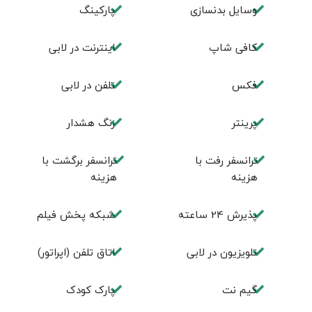
وسایل بدنسازی
پاركينگ
كافی شاپ
اينترنت در لابی
فكس
تلفن در لابی
پرینتر
زنگ هشدار
ترانسفر رفت با
ترانسفر برگشت با
هزینه
هزینه
پذیرش 24 ساعته
شبکه پخش فیلم
تلویزیون در لابی
اتاق تلفن (اپراتور)
گیم نت
پارک کودک