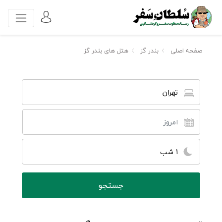
صفحه اصلی
بندر گز
هتل های بندر گز
تهران
1 شب