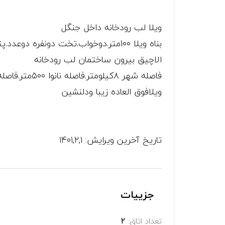
ویلا لب رودخانه داخل جنگل
بناه ویلا ۱۰۰متر.دوخواب.تخت دونفره دوعدد.پتو۳ عدد
الاچیق بیرون ساختمان لب رودخانه
فاصله شهر ۸کیلومتر.فاصله نانوا ۵۰۰متر.فاصله رستوران ۱۰۰متر
ویلافوق العاده زیبا ودلنشین
تاریخ آخرین ویرایش: ۱۴۰۱,۲,۱
جزییات
تعداد اتاق:
2