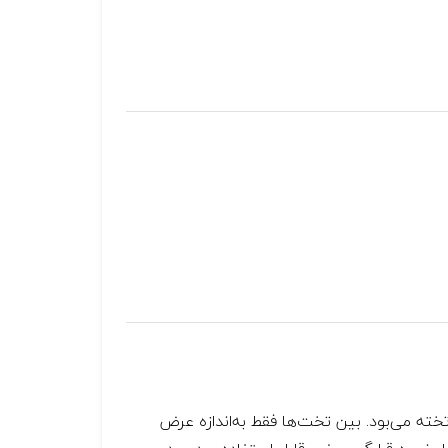
ق ۳ تخته‌ای که به ما دادند با ارفاق از نظر ابعاد باید اتاق ۱ تخته می‌بود. بین تخت‌ها فقط به‌اندازه عرض