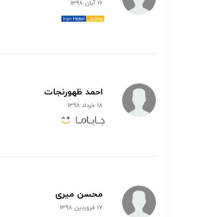
16 آبان 1398
احمد ظهورنجات
18 خرداد 1398
محسن میری
17 فروردین 1398