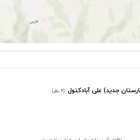
ارستان جدید) علی آبادکتول
(6 نظر)
واقعا یک ستاره برای این هتل زیاد است