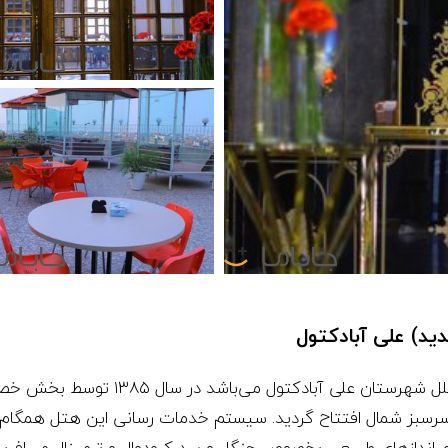
د) علی آبادکتول
هتل سه ستاره پارمیس که یکی از هتل‌ها
سبز شمال افتتاح گردید. سیستم خدمات رسانی این هتل همگام با م
م اندازهای طبیعی بخصوص جنگل و سد کبودوال و ترمینال مسافربر