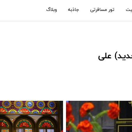
یت
تور مسافرتی
جاذبه
وبلاگ
ید) علی