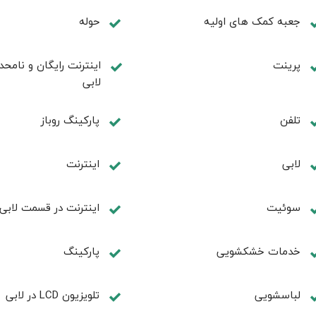
جعبه کمک های اولیه
حوله
پرینت
اینترنت رایگان و نامحد
لابی
تلفن
پارکینگ روباز
لابی
اینترنت
سوئیت
اینترنت در قسمت لابی
خدمات خشکشویی
پاركينگ
لباسشویی
تلويزيون LCD در لابی