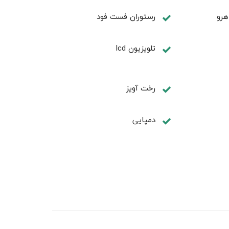
هرو
رستوران فست فود
تلویزیون lcd
رخت آویز
دمپایی