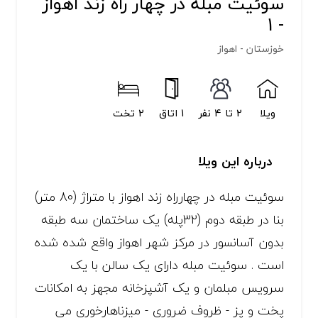
سوئیت مبله در چهار راه زند اهواز
- 1
خوزستان - اهواز
ویلا
2 تا 4 نفر
1 اتاق
2 تخت
درباره این ویلا
سوئیت مبله در چهارراه زند اهواز با متراژ (80 متر)
بنا در طبقه دوم (32پله) یک ساختمان سه طبقه
بدون آسانسور در مرکز شهر اهواز واقع شده شده
است . سوئیت مبله دارای یک سالن با یک
سرویس مبلمان و یک آشپزخانه مجهز به امکانات
پخت و پز - ظروف ضروری - میزناهارخوری می