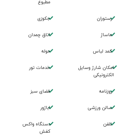
مطبوع
رستوران
جکوزی
ماساژ
اتاق چمدان
کمد لباس
حوله
امکان شارژ وسایل
خدمات تور
الکترونیکی
روزنامه
فضای سبز
سالن ورزشی
اباژور
تلفن
دستگاه واکس
کفش