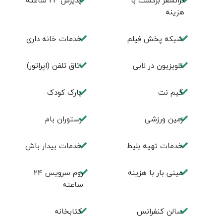
ترانسفر برگشت با
پذیرش 24 ساعته
هزینه
شبکه پخش فیلم
خدمات خانه داری
تلویزیون در لابی
اتاق تلفن (اپراتور)
گیم نت
پارک کودک
زمین ورزشی
رستوران بام
خدمات تهيه بليط
خدمات بیدار باش
مینی بار با هزینه
روم سرويس 24
ساعته
سالن كنفرانس
كتابخانه