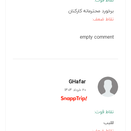
نقاط قوت:
برخورد محترمانه کارکنان
نقاط ضعف:
empty comment
GHafar
20 خرداد 1404
نقاط قوت:
لللبب
نقاط ضعف: