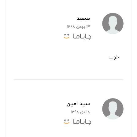
محمد
13 بهمن 1398
خوب
سید امین
18 دی 1398