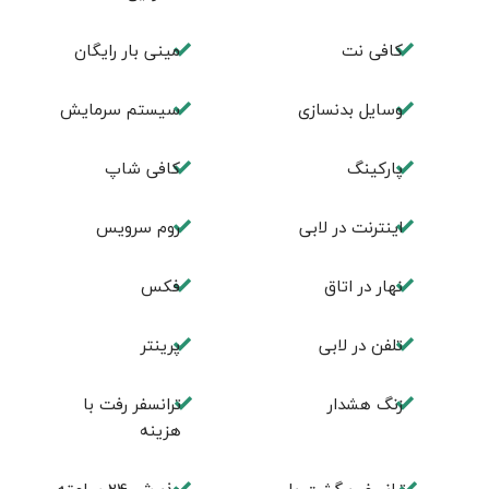
کافی نت
مینی بار رایگان
وسایل بدنسازی
سیستم سرمایش
پاركينگ
كافی شاپ
اينترنت در لابی
روم سرويس
نهار در اتاق
فكس
تلفن در لابی
پرینتر
زنگ هشدار
ترانسفر رفت با
هزینه