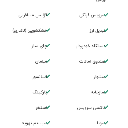
سرویس فرنگی
آژانس مسافرتی
تبديل ارز
خشکشویی (لاندری)
دستگاه خودپرداز
چای ساز
صندوق امانات
مبلمان
سشوار
آسانسور
نمازخانه
پارکینگ
تاکسی سرویس
استخر
سونا
سیستم تهویه