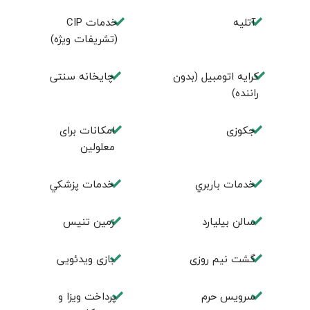
آتلیه
خدمات CIP
(تشریفات ویژه)
کرایه اتومبیل (بدون
چايخانه سنتی
راننده)
جكوزی
امكانات برای
معلولين
خدمات باربري
خدمات پزشكي
سالن بيليارد
زمين تنيس
گشت نیم روزی
بازی ویدئویی
سرویس حرم
پرداخت ویزا و