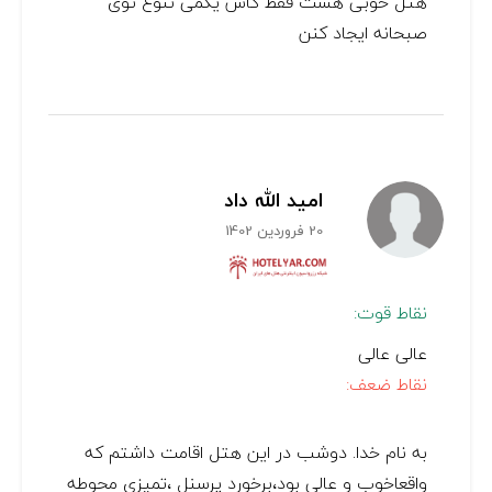
هتل خوبی هست فقط کاش یکمی تنوع توی
صبحانه ایجاد کنن
امید الله داد
20 فروردین 1402
نقاط قوت:
عالی عالی
نقاط ضعف:
به نام خدا. دوشب در این هتل اقامت داشتم که
واقعاخوب و عالی بود،برخورد پرسنل ،تمیزی محوطه