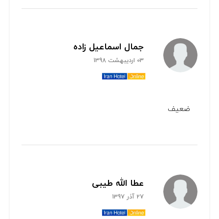
جمال اسماعیل زاده
03 اردیبهشت 1398
ضعیف
عطا الله طیبی
27 آذر 1397