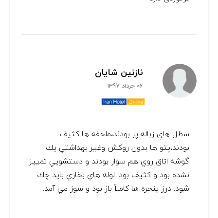
نازنين شايان
06 خرداد 1397
سطل هاي زباله پر بودند،ملحفه ها كثيف
بودند،پتو ها بدون روكش وغير بهداشتي يك
گوشه اتاق روي هم سوار بودند و دستشويي تمييز
نشده بود و كثيف بود. لوله هاي بخاري بايد چك
شود. درز پنجره ها كاملاً باز بود و سوز مي آمد.